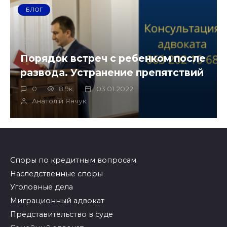
БЛОГ
Порядок встреч с ребенком после
развода. Устранение препятствий
0
8.9к.
03.01.2022
Анатолій Янчук
Споры по кредитным вопросам
Наследственные споры
Уголовные дела
Миграционный адвокат
Представительство в суде